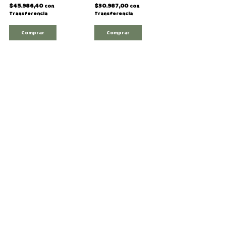
$45.986,40
$30.987,00
con
con
Transferencia
Transferencia
Comprar
Comprar