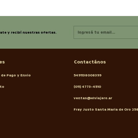
ate y recibí nuestras ofertas.
es
Contactános
 de Pago y Envio
5491138008399
to
(011) 4773-4510
ventas@elviajero.ar
Fray Justo Santa Maria de Oro 25