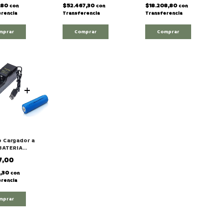
Lightning "APBI-
7,80
$52.467,30
$18.208,80
con
con
con
M10C"
rencia
Transferencia
Transferencia
Comprar
 Cargador a
BATERIA
S 1200 Mha
7,00
4,30
con
rencia