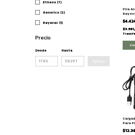
Etheos (7)
Pila A
Generico (2)
Rayova
$4.42
Rayavac (1)
$3.981
Transfe
Precio
Co
Desde
Hasta
Aplicar
Cargad
Para P
18650 
$12.3