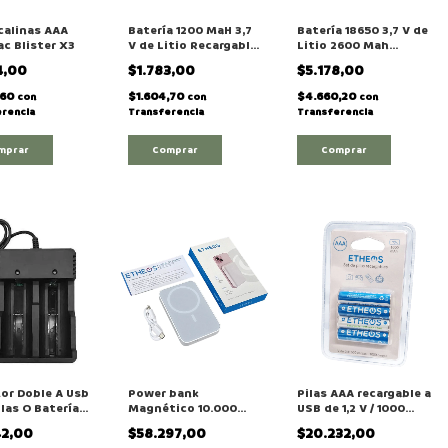
lcalinas AAA
Batería 1200 MaH 3,7
Batería 18650 3,7 V de
c Blister X3
V de Litio Recargable
Litio 2600 Mah
18650 Etheos "ABLI-
Etheos "ABLI-2600"
4,00
$1.783,00
$5.178,00
1200"
,60
$1.604,70
$4.660,20
con
con
con
rencia
Transferencia
Transferencia
mprar
or Doble A Usb
Power bank
Pilas AAA recargable a
ilas O Baterías
Magnético 10.000
USB de 1,2 V / 1000
14500 26650
mAh Con Puerto de
mAh Etheos
42,00
$58.297,00
$20.232,00
Carga USB-C y
"PRX43A10"