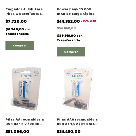
Cargador A Usb Para
Power bank 10.000
Pilas O Baterías 18650
mAh de carga rápida
14500 26650
$7.720,00
$44.352,00
-
19
%
OFF
$54.868,00
$6.948,00
con
Transferencia
$39.916,80
con
Transferencia
Pilas AA recarables a
Pilas AAA recargable a
USB de 1,5 V / 2000
USB de 1,5 V / 690 mAh
mAh Etheos "APRI-
Etheos "APRI-AAA1"
$51.096,00
$34.430,00
2000"