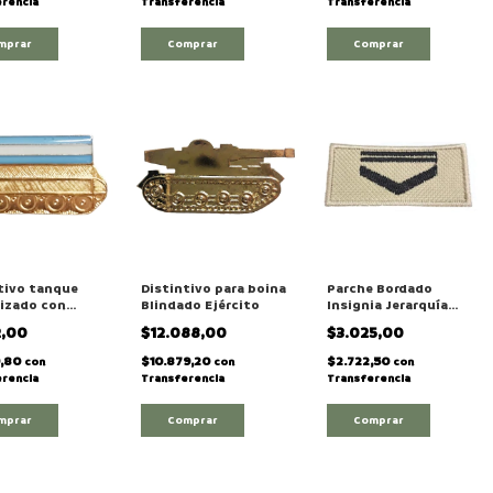
rencia
Transferencia
Transferencia
mprar
Comprar
tivo tanque
Distintivo para boina
Parche Bordado
izado con
Blindado Ejército
Insignia Jerarquía
ra
Ejército "Voluntario
2,00
$12.088,00
$3.025,00
de 1°"
9,80
$10.879,20
$2.722,50
con
con
con
rencia
Transferencia
Transferencia
mprar
Comprar
Comprar