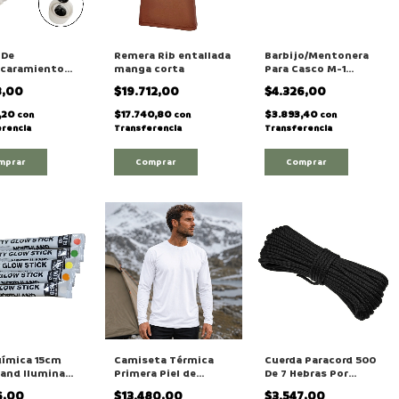
 De
Remera Rib entallada
Barbijo/Mentonera
caramiento
manga corta
Para Casco M-1
r - Pomitos
Militar/ejercito
8,00
$19.712,00
$4.326,00
idual"
,20
$17.740,80
$3.893,40
con
con
con
rencia
Transferencia
Transferencia
mprar
Comprar
uímica 15cm
Camiseta Térmica
Cuerda Paracord 500
and Ilumina
Primera Piel de
De 7 Hebras Por
on Cordón
Hombre Manga Larga
Tramo De 5 Metros
6,00
$13.480,00
$3.547,00