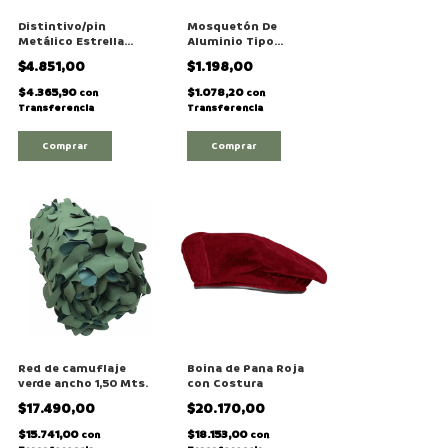
Distintivo/pin
Mosquetón De
Metálico Estrella
Aluminio Tipo
Oficial Plateada /
Bombero Nro 7
$4.851,00
$1.198,00
Dorada
$4.365,90
$1.078,20
con
con
Transferencia
Transferencia
Comprar
Red de camuflaje
Boina de Pana Roja
verde ancho 1,50 Mts.
con Costura
$17.490,00
$20.170,00
$15.741,00
$18.153,00
con
con