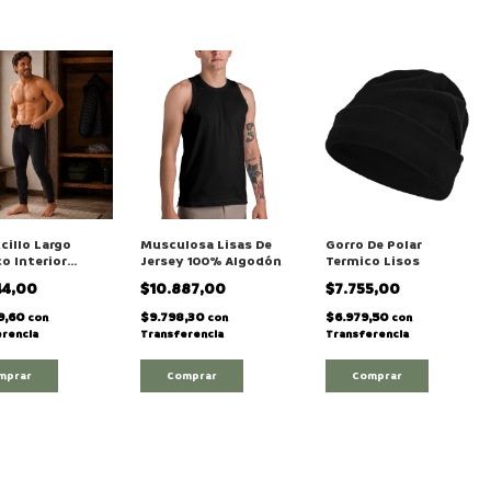
cillo Largo
Musculosa Lisas De
Gorro De Polar
o Interior
Jersey 100% Algodón
Termico Lisos
a Piel Hombre
44,00
$10.887,00
$7.755,00
9,60
$9.798,30
$6.979,50
con
con
con
rencia
Transferencia
Transferencia
mprar
Comprar
Comprar