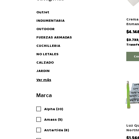
Outlet
Crema
INDUMENTARIA
Enmas
Milita
OUTDOOR
$4.14
"Indiv
FUERZAS ARMADAS
$3.733
Transfe
CUCHILLERIA
NO LETALES
Co
CALZADO
JARDIN
Ver más
Marca
Alpha (20)
Amass (5)
Luz Q
Antartida (8)
Northl
12hs C
$1.56