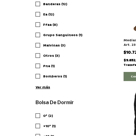
Banderas (12)
Ea (12)
Ffaa (8)
Grupo Sanguineos (1)
Media
Art. 2
Malvinas (3)
Provis
$10.7
gendar
Otros (3)
$9.652
Transfe
Pna (1)
Bomberos (1)
Co
Ver más
Bolsa De Dormir
0° (2)
+10° (1)