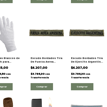
s Blancos de
Escudo Bordados Tira
Escudo Bordados Tira
h para
De Fuerza Aerea
De Ejercito Argentino
me de Gala
Argentina Militar
Militar
55,00
$4.207,00
$4.207,00
r
9,50
$3.786,30
$3.786,30
con
con
con
rencia
Transferencia
Transferencia
mprar
Comprar
Comprar