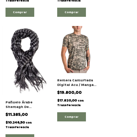
Transferencia
Transferencia
Comprar
Comprar
Remera Camuflada
Digital Acu / Manga
Corta
$19.800,00
$17.820,00
con
Pañuelo Árabe
Transferencia
Shemagh De
Poliéster Colores
$11.385,00
Varios
Comprar
$10.246,50
con
Transferencia