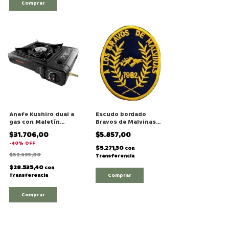
Comprar
Anafe Kushiro dual a
Escudo bordado
gas con Maletín
Bravos de Malvinas
"APCAGB01"
hilo amarillo
$31.706,00
$5.857,00
-
40
%
OFF
$5.271,30
con
$52.639,00
Transferencia
$28.535,40
con
Transferencia
Comprar