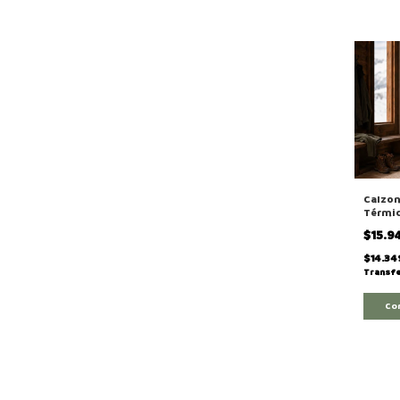
Calzon
Térmic
Primer
$15.9
$14.34
Transfe
Co