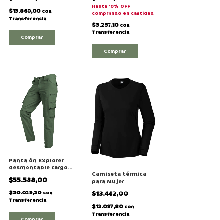
Hasta 10% OFF
$13.860,00
con
comprando en cantidad
Transferencia
$3.257,10
con
Transferencia
Comprar
Pantalón Explorer
desmontable cargo
Camiseta térmica
de Secado Rápido
$55.588,00
para Mujer
$50.029,20
$13.442,00
con
Transferencia
$12.097,80
con
Transferencia
Comprar