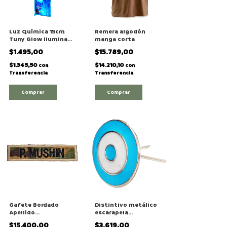
Luz Química 15cm
Remera algodón
Tuny Glow Ilumina
manga corta
8hs Pesca Náutica
$1.495,00
$15.789,00
Camping
$1.345,50
$14.210,10
con
con
Transferencia
Transferencia
Comprar
Comprar
Distintivo metálico
Gafete Bordado
escarapela
Apellido
esmaltada con pata
identificador
$3.619,00
$15.400,00