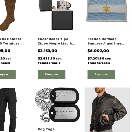
s De Hombre
Encendedor Tipo
Escudo Bordado
35 Térmicas
Zippo Negro Liso A
Bandera Argentina
tas Ejercito-
Bencina
Grande
25,00
$3.153,00
$8.002,00
mería-policía
,50
$2.837,70
$7.201,80
con
con
con
rencia
Transferencia
Transferencia
mprar
Comprar
Dog Tags