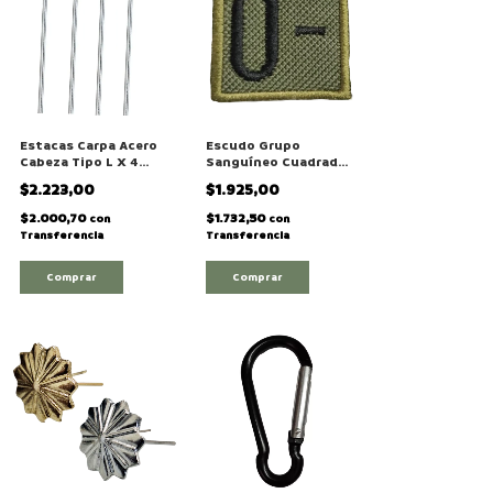
Estacas Carpa Acero
Escudo Grupo
Cabeza Tipo L X 4
Sanguíneo Cuadrado
Unidad
Verde
$2.223,00
$1.925,00
$2.000,70
$1.732,50
con
con
Transferencia
Transferencia
Comprar