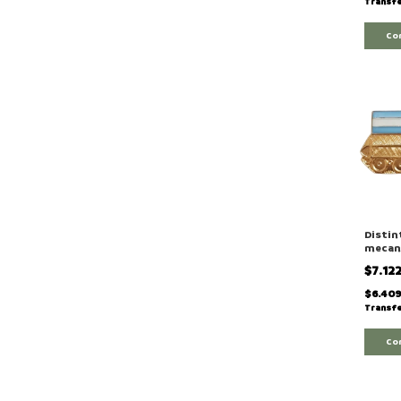
Transfe
Co
Distin
mecan
bande
$7.12
$6.40
Transfe
Co