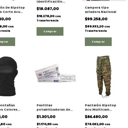
Identificación
militar originales
ón De Ripstop
Campera tipo
$18.087,00
U.S.A. "Grabado a
o Corte Acu
aviadora Nacional
Golpe"
$16.278,30
con
920,00
$99.258,00
on/Poliéster"
Transferencia
28,00
$89.332,20
con
con
rencia
Transferencia
mprar
Comprar
ontañas
Pastillas
Pantalón Ripstop
n Colores
potabilizadoras de
Acu Multicam
Agua Pyam x 1 Blíster
Táctico
2,00
$1.301,00
$84.480,00
de 10 comprimidos
9,80
$1.170,90
$76.032,00
con
con
con