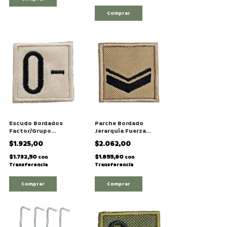
Comprar
Escudo Bordados
Parche Bordado
Factor/Grupo
Jerarquía Fuerza
Sanguineo Cuadrado
Aérea "Cabo"
$1.925,00
$2.062,00
Arena/Beige
$1.732,50
$1.855,80
con
con
Transferencia
Transferencia
Comprar
Comprar