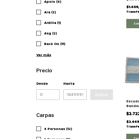
Apolo (4)
$1.409
Ara (2)
Transfe
Ardilla (1)
Co
Asg (2)
Back On (11)
Ver más
Precio
Desde
Hasta
Aplicar
Escud
Bander
Chica
$2.72
Carpas
$2.44
Transfe
4 Personas (12)
Co