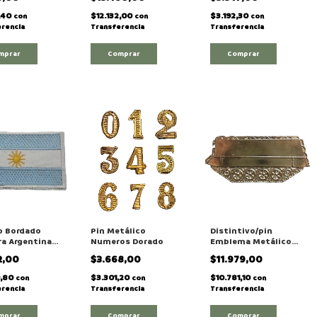
,40
$12.132,00
$3.192,30
con
con
con
rencia
Transferencia
Transferencia
mprar
Comprar
Comprar
o Bordado
Pin Metálico
Distintivo/pin
a Argentina
Numeros Dorado
Emblema Metálico
Para Boina
2,00
$3.668,00
$11.979,00
Mecanizado Ejército
9,80
$3.301,20
$10.781,10
con
con
con
rencia
Transferencia
Transferencia
mprar
Comprar
Comprar