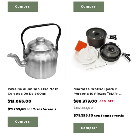
Pava De Aluminio Liso No12
Marmita Broksol para 2
Con Asa De De 800ml
Persona 10 Piezas "MAR-
2000"
$13.066,00
$88.373,00
-
33
%
OFF
$132.383,00
$11.759,40
con
Transferencia
$79.535,70
con
Transferencia