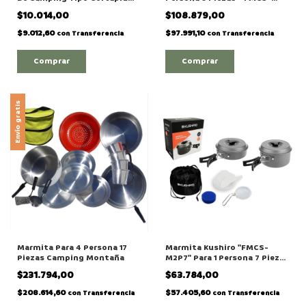
Con Funda
M2P9
$10.014,00
$108.879,00
$9.012,60
$97.991,10
con
Transferencia
con
Transferencia
Envío gratis
Marmita Para 4 Persona 17
Marmita Kushiro "FMCS-
Piezas Camping Montaña
M2P7" Para 1 Persona 7 Piezas
Camping Montaña
$231.794,00
$63.784,00
$208.614,60
$57.405,60
con
Transferencia
con
Transferencia