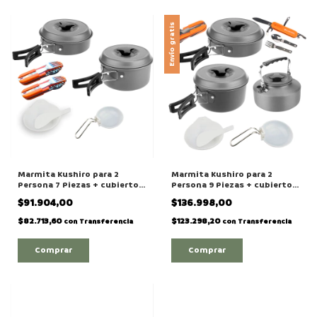
Envío gratis
Marmita Kushiro para 2
Marmita Kushiro para 2
Persona 7 Piezas + cubiertos
Persona 9 Piezas + cubiertos
- FMCS-M2P7 - MHCU7U
- FMCS-M2P9 - MHCU7U
$91.904,00
$136.998,00
$82.713,60
$123.298,20
con
Transferencia
con
Transferencia