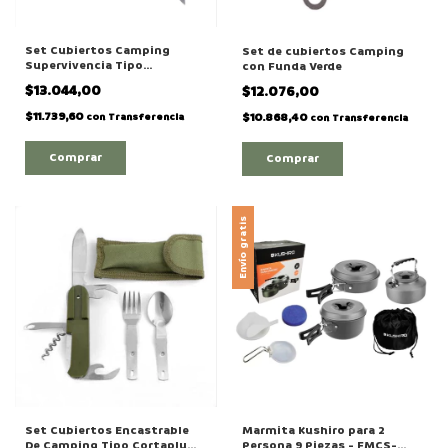
Set Cubiertos Camping
Set de cubiertos Camping
Supervivencia Tipo
con Funda Verde
Cortapluma Grande Con
$13.044,00
$12.076,00
Funda Verde
$11.739,60
$10.868,40
con
Transferencia
con
Transferencia
Envío gratis
Set Cubiertos Encastrable
Marmita Kushiro para 2
De Camping Tipo Cortapluma
Persona 9 Piezas - FMCS-