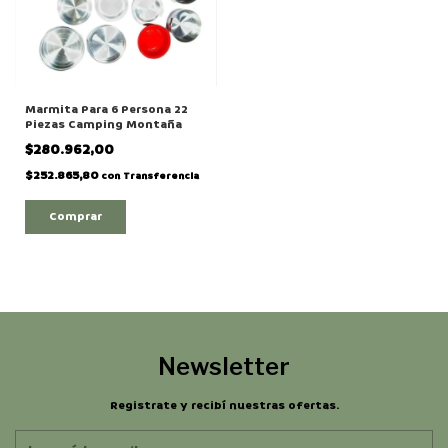
Marmita Para 6 Persona 22
Piezas Camping Montaña
$280.962,00
$252.865,80
con
Transferencia
Newsletter
Registrate y recibí nuestras ofertas.