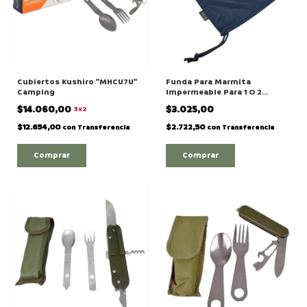
Cubiertos Kushiro "MHCU7U"
Funda Para Marmita
Camping
Impermeable Para 1 O 2
Personas
$14.060,00
$3.025,00
3x2
$12.654,00
$2.722,50
con
Transferencia
con
Transferencia
Comprar