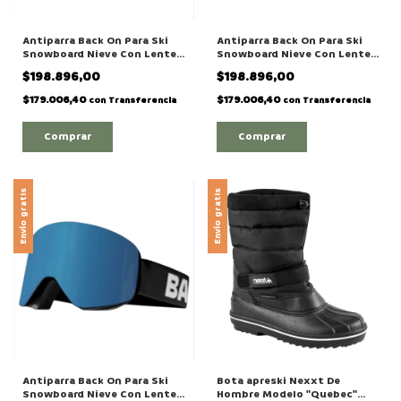
Antiparra Back On Para Ski
Antiparra Back On Para Ski
Snowboard Nieve Con Lente
Snowboard Nieve Con Lente
Intercambiable Modelo
Intercambiable Modelo
$198.896,00
$198.896,00
"TIME"
"MOUNTAIN"
$179.006,40
$179.006,40
con
Transferencia
con
Transferencia
Envío gratis
Envío gratis
Antiparra Back On Para Ski
Bota apreski Nexxt De
Snowboard Nieve Con Lente
Hombre Modelo "Quebec"