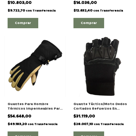
$10.803,00
$14.036,00
"AV24063 "
$9.722,70
$12.632,40
con
Transferencia
con
Transferencia
Comprar
Comprar
Guantes Para Hombre
Guante Táctico/Moto Dedos
Térmicos Impermeables Para
Cortados Refuerzos En
Moto/ Ski Modelo "1826"
Nudillo Modelo "4070"
$54.648,00
$31.119,00
$49.183,20
$28.007,10
con
Transferencia
con
Transferencia