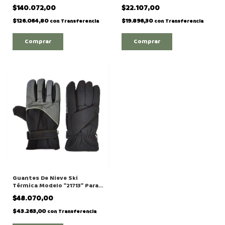
Camuflado
$140.072,00
$22.107,00
$126.064,80
$19.896,30
con
Transferencia
con
Transferencia
Guantes De Nieve Ski
Térmica Modelo "21713" Para
Adulto
$48.070,00
$43.263,00
con
Transferencia