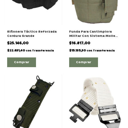
Riñonera Táctico Reforzada
Funda Para Cantimplora
Cordura Grande
Militar Con Sistema Molle
Camuflada y Lisa
$25.146,00
$16.817,00
$22.631,40
$15.135,30
con
Transferencia
con
Transferencia
Comprar
Comprar