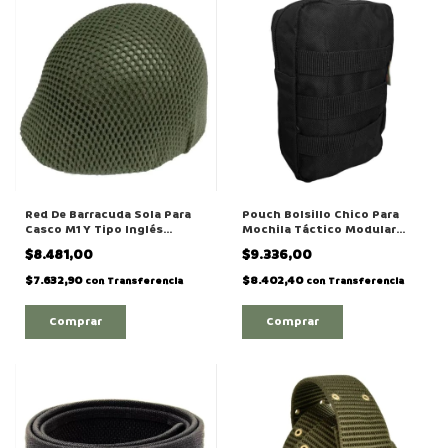
Red De Barracuda Sola Para
Pouch Bolsillo Chico Para
Casco M1 Y Tipo Inglés
Mochila Táctico Modular
Malvinas
Molle
$8.481,00
$9.336,00
$7.632,90
$8.402,40
con
Transferencia
con
Transferencia
Comprar
Comprar