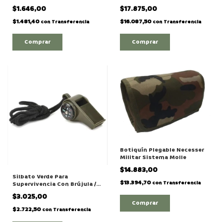
Con Cordel Certificad
$1.646,00
$17.875,00
$1.481,40
$16.087,50
con
Transferencia
con
Transferencia
Comprar
Botiquín Plegable Necesser
Militar Sistema Molle
$14.883,00
Silbato Verde Para
$13.394,70
con
Transferencia
Supervivencia Con Brújula /
Termómetro
$3.025,00
Comprar
$2.722,50
con
Transferencia