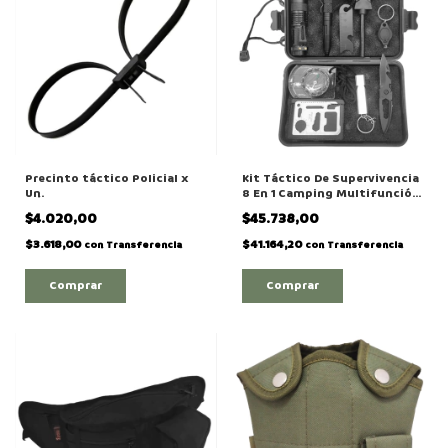
Precinto táctico Policial x
Kit Táctico De Supervivencia
Un.
8 En 1 Camping Multifunción
Modelo "2500-1"
$4.020,00
$45.738,00
$3.618,00
$41.164,20
con
Transferencia
con
Transferencia