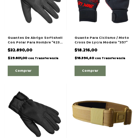
Guantes De Abrigo Softshell
Guante Para Ciclismo / Moto
Con Polar Para Hombre "4230
Cross De Lycra Modelo "357"
"
$32.890,00
$18.216,00
$29.601,00
$16.394,40
con
Transferencia
con
Transferencia
Comprar
Comprar