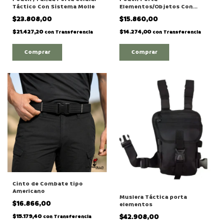
Táctico Con Sistema Molle
Elementos/Objetos Con
Sistema Molle Táctica
$23.808,00
$15.860,00
C/cierre
$21.427,20
$14.274,00
con
Transferencia
con
Transferencia
Comprar
Comprar
Cinto de Combate tipo
Americano
Muslera Táctica porta
$16.866,00
elementos
$42.908,00
$15.179,40
con
Transferencia