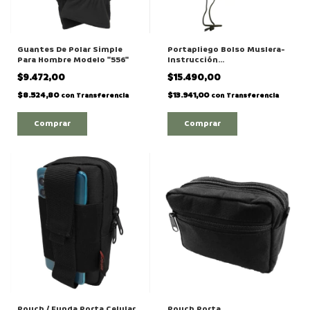
Guantes De Polar Simple
Portapliego Bolso Muslera-
Para Hombre Modelo "556"
Instrucción
Ejercito/gendarmería
$9.472,00
$15.490,00
$8.524,80
$13.941,00
con
Transferencia
con
Transferencia
Comprar
Comprar
Pouch / Funda Porta Celular
Pouch Porta