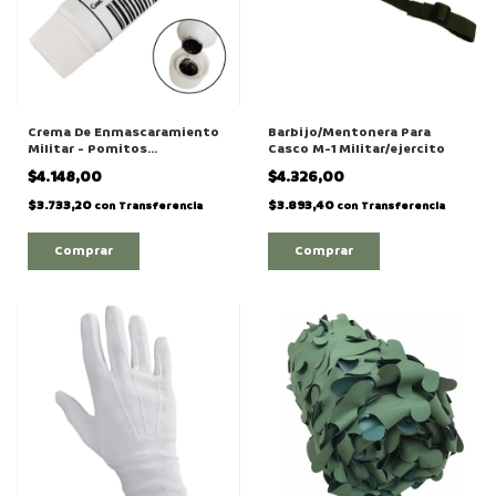
Crema De Enmascaramiento
Barbijo/Mentonera Para
Militar - Pomitos
Casco M-1 Militar/ejercito
"Individual"
$4.148,00
$4.326,00
$3.733,20
$3.893,40
con
Transferencia
con
Transferencia
Comprar