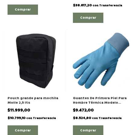
$38.617,20
con
Transferencia
Comprar
Comprar
Pouch grande para mochila
Guantes De Primera Piel Para
Molle 2,5 lts
Hombre Térmica Modelo
"4051"
$11.999,00
$9.472,00
$10.799,10
$8.524,80
con
Transferencia
con
Transferencia
Comprar
Comprar