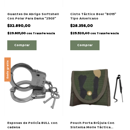
Guantes De Abrigo Softshell
Cinto Táctico Boer "BO15"
Con Polar Para Dama "2503"
Tipo Americano
$32.890,00
$28.356,00
$29.601,00
$25.520,40
con
Transferencia
con
Transferencia
Comprar
Comprar
Envío gratis
Esposas de Policía BULL con
Pouch Porta Brújula Con
cadena
Sistema Molle Táctica