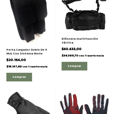
Riñonera multifunción
táctica
$40.433,00
Porta Cargador Doble De 9
Mm Con Sistema Molle
$36.389,70
con
Transferencia
$20.164,00
Comprar
$18.147,60
con
Transferencia
Comprar