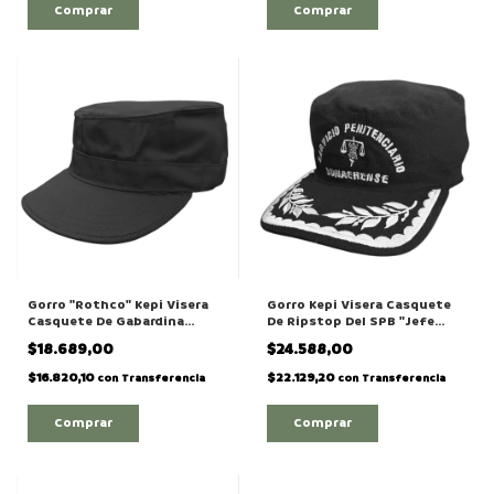
Comprar
Comprar
Gorro "Rothco" Kepi Visera
Gorro Kepi Visera Casquete
Casquete De Gabardina
De Ripstop Del SPB "Jefe
Negro
Superior"
$18.689,00
$24.588,00
$16.820,10
$22.129,20
con
Transferencia
con
Transferencia
Comprar