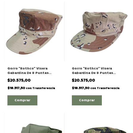
Gorro "Rothco" Visera
Gorro "Rothco" Visera
Gabardina De 8 Puntas
Gabardina De 8 Puntas
Camuflado "Desert 4
Camuflado "Desert 4
$20.575,00
$20.575,00
Colores" Con Logo del
Colores"
Cuerpo de Marines
$18.517,50
$18.517,50
con
Transferencia
con
Transferencia
Comprar
Comprar