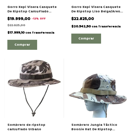
Gorro Kepi Visera Casquete
Gorro Kepi Visera Casquete
De Ripstop Camuflado
De Ripstop Liso Beige/Arena
Urbano Azul Oscuro Con
Con Regulador
$19.999,00
$22.825,00
-
12
%
OFF
Regulador
$22.825,00
$20.542,50
con
Transferencia
$17.999,10
con
Transferencia
Sombrero de ripstop
Sombrero Jungla Táctico
camuflado Urbano
Boonie Hat De Ripstop