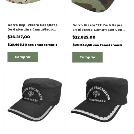
Gorro Kepi Visera Casquete
Gorro Visera "F1" De 6 Gajos
De Gabardina Camuflado
En Ripstop Camuflado Con
Desert 4 Colores
Regulador
$26.317,00
$22.825,00
$23.685,30
$20.542,50
con
Transferencia
con
Transferencia
Comprar
Comprar