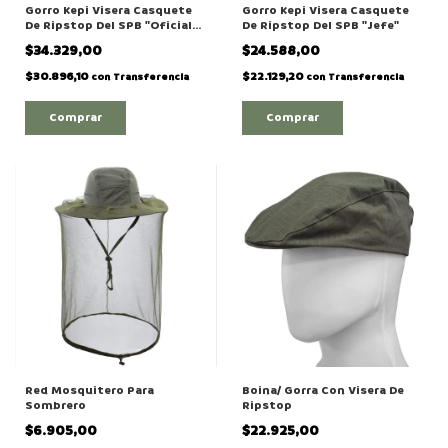
Gorro Kepi Visera Casquete
Gorro Kepi Visera Casquete
De Ripstop Del SPB "Oficial
De Ripstop Del SPB "Jefe"
Subalterno"
$34.329,00
$24.588,00
$30.896,10
$22.129,20
con
Transferencia
con
Transferencia
Red Mosquitero Para
Boina/ Gorra Con Visera De
Sombrero
Ripstop
$6.905,00
$22.925,00