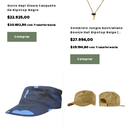
Gorro Kepi Visera Casquete
De Ripstop Negro
$22.925,00
$20.632,50
con
Transferencia
Sombrero Jungla Australiano
Boonie Hat Ripstop Beige /
Comprar
Arena
$27.994,00
$25.194,60
con
Transferencia
Comprar