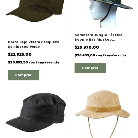
Sombrero Jungla Táctico
Boonie Hat Ripstop
Gorro Kepi Visera Casquete
Camuflado Digital Marpat
De Ripstop Verde
$29.370,00
$22.925,00
$26.433,00
con
Transferencia
$20.632,50
con
Transferencia
Comprar
Comprar