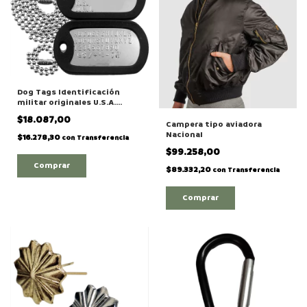
Dog Tags Identificación
militar originales U.S.A.
"Grabado a Golpe"
$18.087,00
Campera tipo aviadora
Nacional
$16.278,30
con
Transferencia
$99.258,00
$89.332,20
con
Transferencia
Comprar