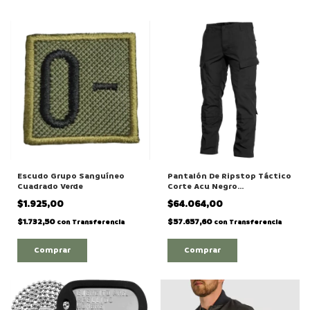
Escudo Grupo Sanguíneo
Pantalón De Ripstop Táctico
Cuadrado Verde
Corte Acu Negro
"Algodon/Poliéster"
$1.925,00
$64.064,00
$1.732,50
$57.657,60
con
Transferencia
con
Transferencia
Comprar
Comprar