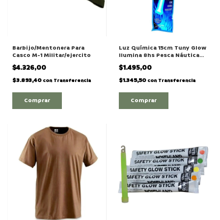
Barbijo/Mentonera Para
Luz Química 15cm Tuny Glow
Casco M-1 Militar/ejercito
Ilumina 8hs Pesca Náutica
Camping
$4.326,00
$1.495,00
$3.893,40
$1.345,50
con
Transferencia
con
Transferencia
Comprar