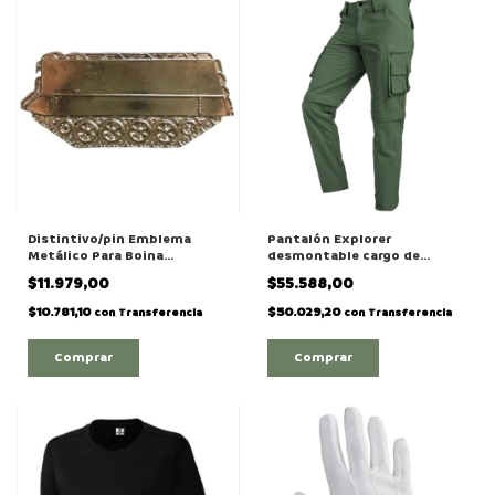
Distintivo/pin Emblema
Pantalón Explorer
Metálico Para Boina
desmontable cargo de
Mecanizado Ejército
Secado Rápido
$11.979,00
$55.588,00
$10.781,10
$50.029,20
con
Transferencia
con
Transferencia
Comprar
Comprar