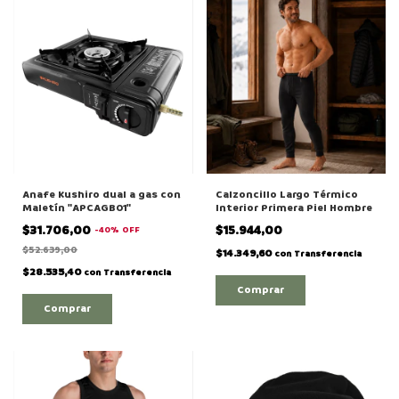
Anafe Kushiro dual a gas con
Calzoncillo Largo Térmico
Maletín "APCAGB01"
Interior Primera Piel Hombre
$31.706,00
$15.944,00
-
40
%
OFF
$52.639,00
$14.349,60
con
Transferencia
$28.535,40
con
Transferencia
Comprar