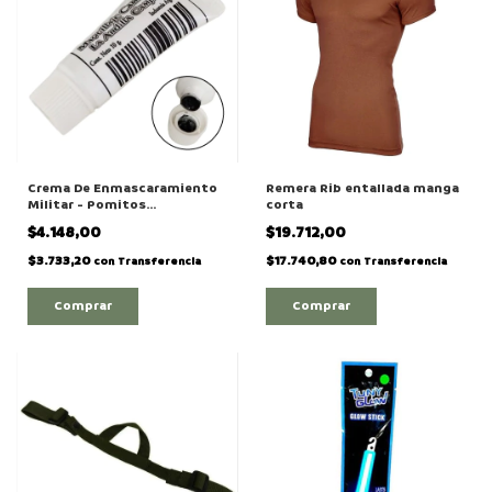
Crema De Enmascaramiento
Remera Rib entallada manga
Militar - Pomitos
corta
"Individual"
$4.148,00
$19.712,00
$3.733,20
$17.740,80
con
Transferencia
con
Transferencia
Comprar
Comprar