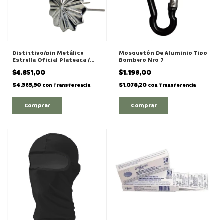
Distintivo/pin Metálico
Mosquetón De Aluminio Tipo
Estrella Oficial Plateada /
Bombero Nro 7
Dorada
$4.851,00
$1.198,00
$4.365,90
$1.078,20
con
Transferencia
con
Transferencia
Comprar