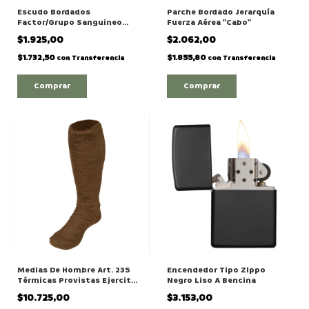
Escudo Bordados
Parche Bordado Jerarquía
Factor/Grupo Sanguineo
Fuerza Aérea "Cabo"
Cuadrado Arena/Beige
$1.925,00
$2.062,00
$1.732,50
$1.855,80
con
Transferencia
con
Transferencia
Comprar
Comprar
Medias De Hombre Art. 235
Encendedor Tipo Zippo
Térmicas Provistas Ejercito-
Negro Liso A Bencina
gendarmería-policía
$10.725,00
$3.153,00