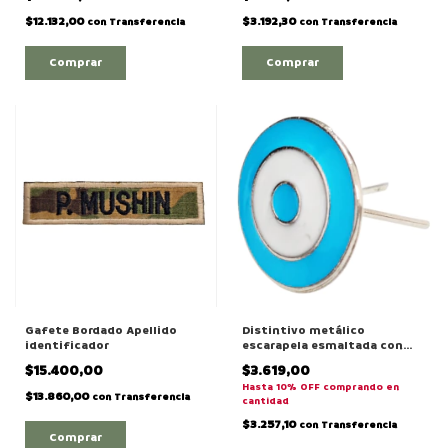
$12.132,00
$3.192,30
con
Transferencia
con
Transferencia
Comprar
Comprar
Distintivo metálico
Gafete Bordado Apellido
escarapela esmaltada con
identificador
pata
$3.619,00
$15.400,00
Hasta 10% OFF
comprando en
$13.860,00
con
Transferencia
cantidad
$3.257,10
con
Transferencia
Comprar