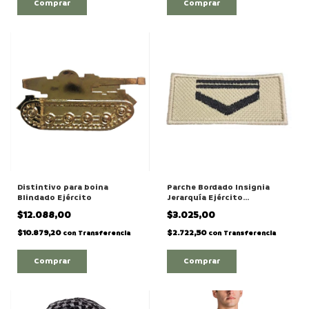
Comprar
Comprar
Distintivo para boina
Parche Bordado Insignia
Blindado Ejército
Jerarquía Ejército
"Voluntario de 1°"
$12.088,00
$3.025,00
$10.879,20
$2.722,50
con
Transferencia
con
Transferencia
Comprar
Comprar