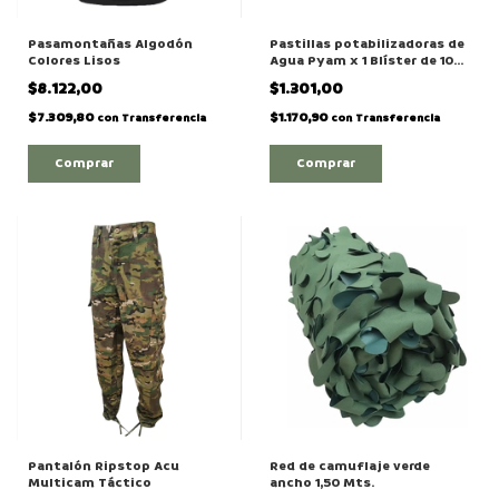
Pasamontañas Algodón
Pastillas potabilizadoras de
Colores Lisos
Agua Pyam x 1 Blíster de 10
comprimidos
$8.122,00
$1.301,00
$7.309,80
$1.170,90
con
Transferencia
con
Transferencia
Comprar
Pantalón Ripstop Acu
Red de camuflaje verde
Multicam Táctico
ancho 1,50 Mts.