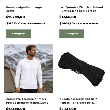
Remera algodón manga
Luz Química 15cm Northland
corta
Ilumina 12hs Con Cordón
$15.789,00
$1.566,00
$14.210,10
$1.409,40
con
Transferencia
con
Transferencia
Comprar
Comprar
Camiseta Térmica Primera
Cuerda Paracord 500 De 7
Piel de Hombre Manga Larga
Hebras Por Tramo De 5
Metros
$13.480,00
$3.547,00