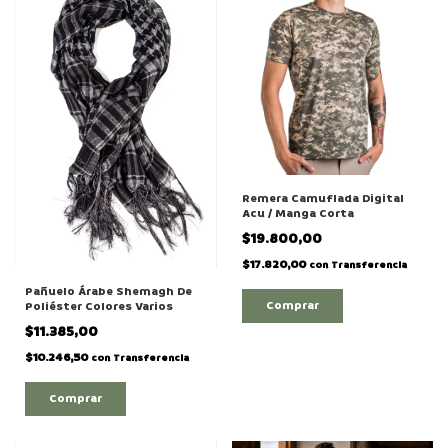
Remera Camuflada Digital
Acu / Manga Corta
$19.800,00
$17.820,00
con
Transferencia
Pañuelo Árabe Shemagh De
Comprar
Poliéster Colores Varios
$11.385,00
$10.246,50
con
Transferencia
Comprar