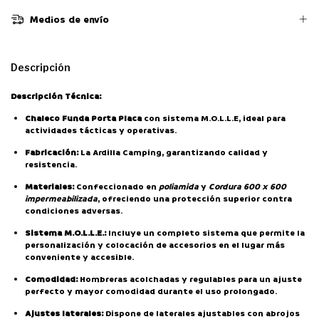
Medios de envío
Descripción
Descripción Técnica:
Chaleco Funda Porta Placa
con sistema M.O.L.L.E, ideal para
actividades tácticas y operativas.
Fabricación:
La Ardilla Camping, garantizando calidad y
resistencia.
Materiales:
Confeccionado en
poliamida
y
Cordura 600 x 600
impermeabilizada
, ofreciendo una protección superior contra
condiciones adversas.
Sistema M.O.L.L.E.:
Incluye un completo sistema que permite la
personalización y colocación de accesorios en el lugar más
conveniente y accesible.
Comodidad:
Hombreras acolchadas y regulables para un ajuste
perfecto y mayor comodidad durante el uso prolongado.
Ajustes laterales:
Dispone de laterales ajustables con abrojos