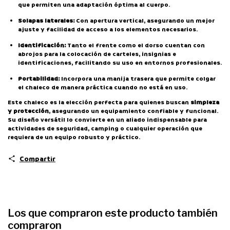
que permiten una adaptación óptima al cuerpo.
Solapas laterales:
Con apertura vertical, asegurando un mejor
ajuste y facilidad de acceso a los elementos necesarios.
Identificación:
Tanto el frente como el dorso cuentan con
abrojos para la colocación de carteles, insignias e
identificaciones, facilitando su uso en entornos profesionales.
Portabilidad:
Incorpora una manija trasera que permite colgar
el chaleco de manera práctica cuando no está en uso.
Este chaleco es la elección perfecta para quienes buscan
simpleza
y protección
, asegurando un equipamiento confiable y funcional.
Su diseño versátil lo convierte en un aliado indispensable para
actividades de seguridad, camping o cualquier operación que
requiera de un equipo robusto y práctico.
Compartir
Los que compraron este producto también
compraron