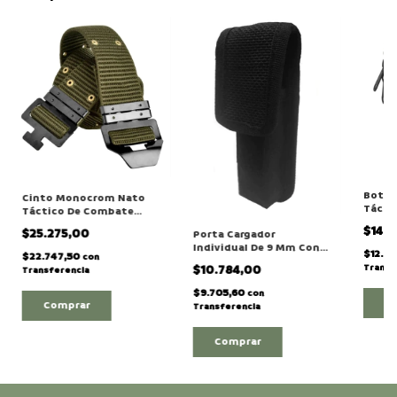
Botiq
Cinto Monocrom Nato
Tácti
Táctico De Combate
Molle
Policía-militar
$14.
$25.275,00
Porta Cargador
Individual De 9 Mm Con
$12.6
$22.747,50
con
Sistema Molle
Transf
$10.784,00
Transferencia
$9.705,60
con
C
Comprar
Transferencia
Comprar