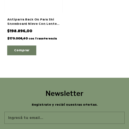
Antiparra Back On Para Ski
Snowboard Nieve Con Lente
Intercambiable Modelo
$198.896,00
"BUSINESS"
$179.006,40
con
Transferencia
Newsletter
Registrate y recibí nuestras ofertas.