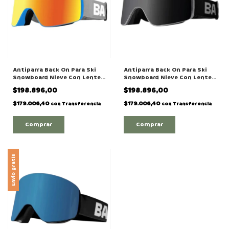
Antiparra Back On Para Ski
Antiparra Back On Para Ski
Snowboard Nieve Con Lente
Snowboard Nieve Con Lente
Intercambiable Modelo
Intercambiable Modelo
$198.896,00
$198.896,00
"TIME"
"MOUNTAIN"
$179.006,40
$179.006,40
con
Transferencia
con
Transferencia
Envío gratis