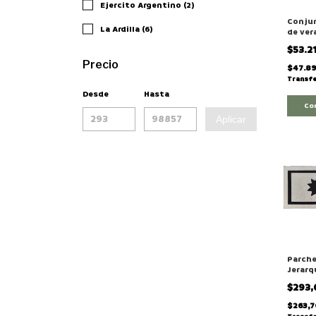
Ejercito Argentino (2)
Conju
La Ardilla (6)
de ver
Argent
$53.2
Precio
$47.8
Transfe
Desde
Hasta
Co
Aplicar
Parche
Jerarq
Termo
$293
Reflec
"Tenie
$263,
Para G