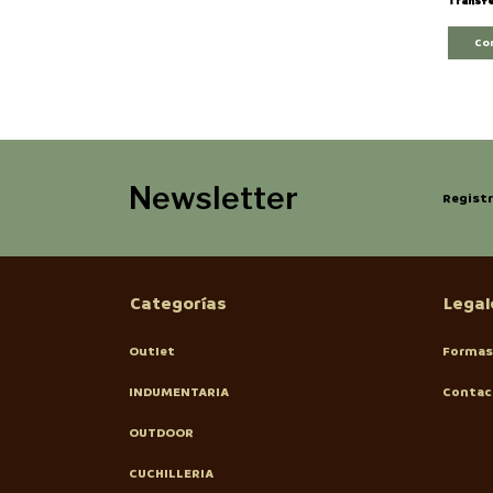
Transfe
Co
Newsletter
Registr
Categorías
Legal
Outlet
Formas
INDUMENTARIA
Contac
OUTDOOR
CUCHILLERIA