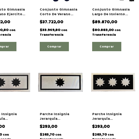
nto Gimnasia
Conjunto Gimnasia
Conjunto Gimnasia
ano Ejercito
Corto De Verano
Largo De Invierno
ino Negro
Ejercito Militar
Ejercito Argentino
12,00
$37.722,00
$89.870,00
Argentino
Militar Negro
90,80
$33.949,80
$80.883,00
con
con
con
rencia
Transferencia
Transferencia
mprar
Comprar
Comprar
 Insignia
Parche Insignia
Parche Insignia
uía
Jerarquía
Jerarquía
adhesiva
Termoadhesiva
Termoadhesiva
,00
$293,00
$293,00
tiva De
Reflectiva De
Reflectiva De
nte Coronel"
"Mayor" Para
"Capitán" Para
70
$263,70
$263,70
con
con
con
imnasia
Gimnasia
Gimnasia