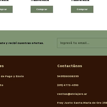
rencia
Transferencia
Transferencia
mprar
Comprar
Comprar
ate y recibí nuestras ofertas.
es
Contactános
 de Pago y Envio
5491138008399
to
(011) 4773-4510
ventas@elviajero.ar
Fray Justo Santa Maria de Oro 25