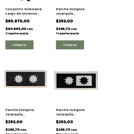
Conjunto Gimnasia
Parche Insignia
Largo De Invierno
Jerarquía
Ejercito Argentino
Termoadhesiva
$89.870,00
$293,00
Militar
Reflectiva De
"Coronel" Para
$80.883,00
$263,70
con
con
Gimnasia
Transferencia
Transferencia
Comprar
Comprar
Parche Insignia
Parche Insignia
Jerarquía
Jerarquía
Termoadhesiva
Termoadhesiva
$293,00
$293,00
Reflectiva De
Reflectiva De
"Teniente Primero"
"Teniente" Para
$263,70
$263,70
con
con
Para Gimnasia
Gimnasia