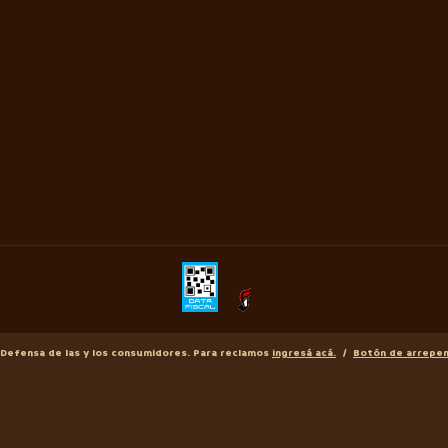
Defensa de las y los consumidores. Para reclamos
ingresá acá.
/
Botón de arrepe