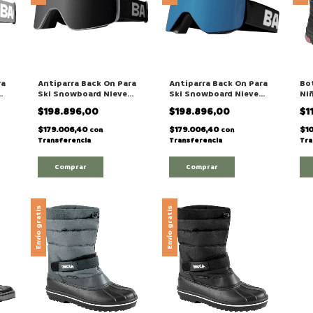
ra
Antiparra Back On Para
Antiparra Back On Para
Bo
Ski Snowboard Nieve
Ski Snowboard Nieve
Niñ
Con Lente
Con Lente
mo
$198.896,00
$198.896,00
$1
lo
Intercambiable Modelo
Intercambiable Modelo
"MOUNTAIN"
"BUSINESS"
$179.006,40
$179.006,40
$1
con
con
Transferencia
Transferencia
Tra
Envío gratis
Envío gratis