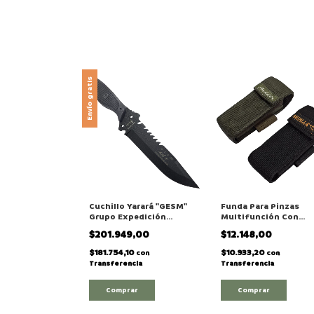
Envío gratis
Cuchillo Yarará "GESM"
Funda Para Pinzas
Grupo Expedición
Multifunción Con
Supervivencia Montaña
Sistema Molle
$201.949,00
$12.148,00
$181.754,10
$10.933,20
con
con
Transferencia
Transferencia
Comprar