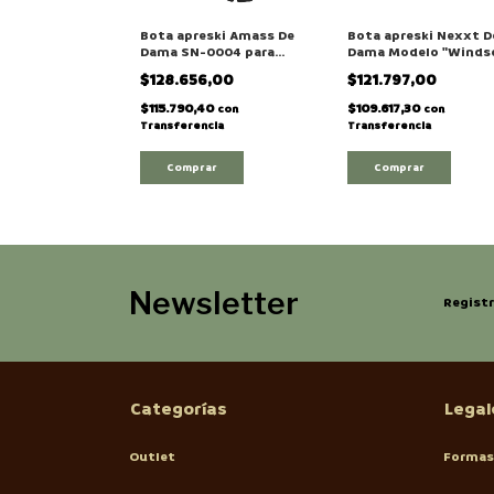
Bota apreski Amass De
Bota apreski Nexxt D
Dama SN-0004 para
Dama Modelo "Winds
nieve / montaña
para nieve / montaña
$128.656,00
$121.797,00
$115.790,40
$109.617,30
con
con
Transferencia
Transferencia
Comprar
Comprar
Newsletter
Registr
Categorías
Legal
Outlet
Formas