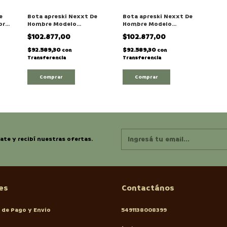
e
Bota apreski Nexxt De
Bota apreski Nexxt De
or"
Hombre Modelo
Hombre Modelo
"Quebec" para nieve /
"Quebec" para nieve /
$102.877,00
$102.877,00
montaña
montaña
$92.589,30
$92.589,30
con
con
Transferencia
Transferencia
Comprar
Comprar
ate y recibí nuestras ofertas.
es
Contactános
 de Pago y Envio
5491138008399