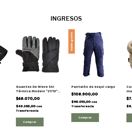
INGRESOS
Envío gratis
Guantes De Nieve Ski
Pantalón de esqui cargo
Cue
Térmica Modelo "21713"
mu
$108.900,00
Para Adulto
$48.070,00
$7
$98.010,00
con
$43.263,00
$6.
con
Transferencia
Transferencia
Comprar
Comprar