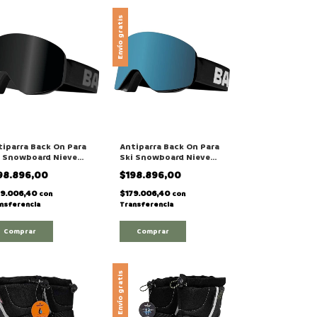
Envío gratis
tiparra Back On Para
Antiparra Back On Para
i Snowboard Nieve
Ski Snowboard Nieve
n Lente
Con Lente
98.896,00
$198.896,00
tercambiable Modelo
Intercambiable Modelo
HE TEAM"
"THE SLOPE"
79.006,40
$179.006,40
con
con
nsferencia
Transferencia
Envío gratis