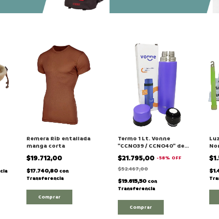
Remera Rib entallada
Termo 1 Lt. Vonne
Lu
manga corta
"CCNO39 / CCNO40" de
Nor
Ac. Inox
Co
$19.712,00
$21.795,00
$1
-
58
%
OFF
$52.467,00
$17.740,80
$1
cia
con
Transferencia
Tra
$19.615,50
con
Transferencia
Comprar
Comprar