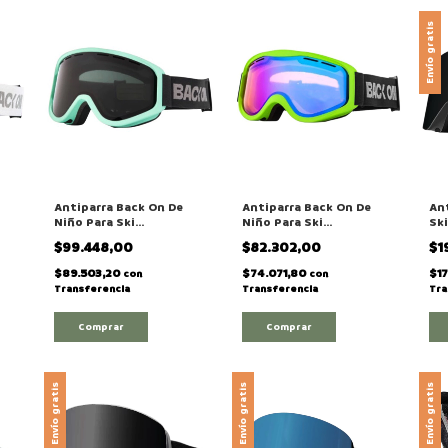
Envío gratis
Antiparra Back On De
Antiparra Back On De
An
Niño Para Ski
Niño Para Ski
Sk
Snowboard Nieve
Snowboard Nieve
Co
$99.448,00
$82.302,00
$1
e
Modelo "Black Waves W"
Modelo "GAMING"
In
"T
$89.503,20
$74.071,80
$1
con
con
Transferencia
Transferencia
Tra
Envío gratis
Envío gratis
Envío gratis