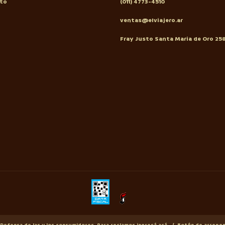
to
(011) 4773-4510
ventas@elviajero.ar
Fray Justo Santa Maria de Oro 25
Defensa de las y los consumidores. Para reclamos
ingresá acá.
/
Botón de arrepe