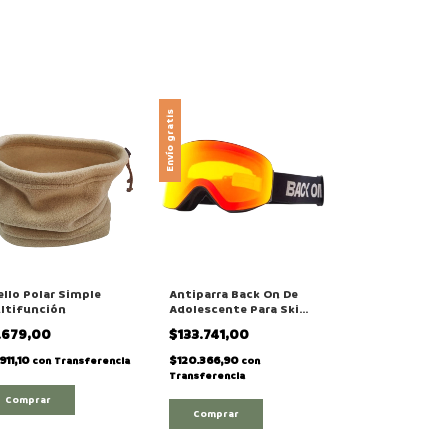
Envío gratis
llo Polar Simple
Antiparra Back On De
ltifunción
Adolescente Para Ski
Snowboard Nieve
.679,00
$133.741,00
Modelo "FIRE TREES"
911,10
$120.366,90
con
Transferencia
con
Transferencia
Comprar