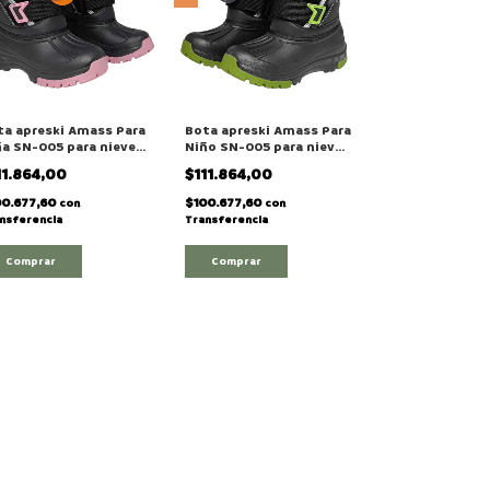
ta apreski Amass Para
Bota apreski Amass Para
a SN-005 para nieve /
Niño SN-005 para nieve /
ntaña
montaña
11.864,00
$111.864,00
00.677,60
$100.677,60
con
con
nsferencia
Transferencia
Comprar
Comprar