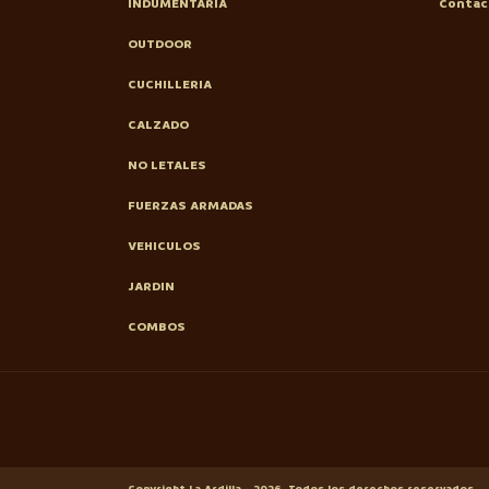
INDUMENTARIA
Contac
OUTDOOR
CUCHILLERIA
CALZADO
NO LETALES
FUERZAS ARMADAS
VEHICULOS
JARDIN
COMBOS
Copyright La Ardilla - 2026. Todos los derechos reservados.