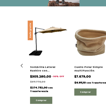
Envío gratis
 Gas Butano
Sombrilla Lateral
Cuello Polar Simple
7gr Tubo Para
Kushiro con
multifunción
 Unidad
contrapesos "FSLI-
00
$305.280,00
$7.679,00
-
50
%
OFF
A3MN"
$611.778,00
$6.911,10
con
con
Transferen
cia
$274.752,00
con
Transferencia
Comprar